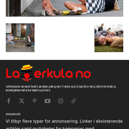
Latterkula.no har som eneste formål å spre humor, glede og moro. Vi ønsker også, så langt det er mulig, å dele historien bak og
omstendighetene rundt en hver hendelse og historie.
ANNONSERE
Vi tilbyr flere typer for annonsering. Linker i eksisterende
artikler samt muligheter for kampanjer med