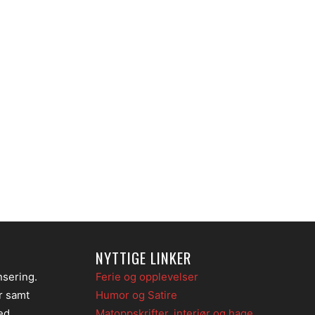
NYTTIGE LINKER
nsering.
Ferie og opplevelser
er samt
Humor og Satire
ed
Matoppskrifter, interiør og hage