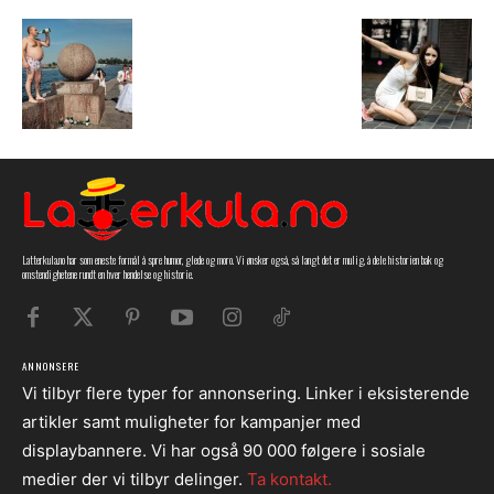
Latterkula.no har som eneste formål å spre humor, glede og moro. Vi ønsker også, så langt det er mulig, å dele historien bak og
omstendighetene rundt en hver hendelse og historie.
ANNONSERE
Vi tilbyr flere typer for annonsering. Linker i eksisterende
artikler samt muligheter for kampanjer med
displaybannere. Vi har også 90 000 følgere i sosiale
medier der vi tilbyr delinger.
Ta kontakt.