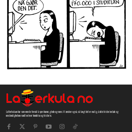
Latterkula.no har som eneste formål å spre humor, glede og moro. Vi ønsker også, så langt det er mulig, å dele historien bak og
omstendighetene rundt en hver hendelse og historie.