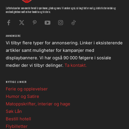
Latterkula.no har som eneste formål å spre humor, glede og moro. Vi ønsker også, så langt det er mulig, å dele historien bak og
omstendighetene rundt en hver hendelse og historie.
ANNONSERE
Vi tilbyr flere typer for annonsering. Linker i eksisterende
artikler samt muligheter for kampanjer med
displaybannere. Vi har også 90 000 følgere i sosiale
medier der vi tilbyr delinger.
Ta kontakt.
NYTTIGE LINKER
Ferie og opplevelser
Humor og Satire
Matoppskrifter, interiør og hage
Søk Lån
Bestill hotell
Flybilletter