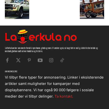
Latterkula.no har som eneste formål å spre humor, glede og moro. Vi ønsker også, så langt det er mulig, å dele historien bak og
omstendighetene rundt en hver hendelse og historie.
ANNONSERE
Vi tilbyr flere typer for annonsering. Linker i eksisterende
artikler samt muligheter for kampanjer med
displaybannere. Vi har også 90 000 følgere i sosiale
medier der vi tilbyr delinger.
Ta kontakt.