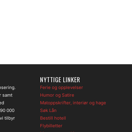
NYTTIGE LINKER
nsering.
Ferie og opplevelser
er samt
Humor og Satire
ed
Matoppskrifter, interiør og hage
 90 000
Søk Lån
i tilbyr
Bestill hotell
Flybilletter