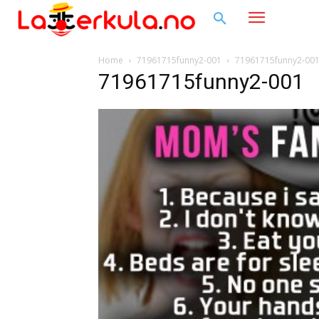
Home
71961715funny2-001
71961715funny2-00
71961715funny2-001