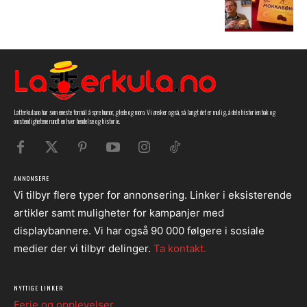
Latterkula.no har som eneste formål å spre humor, glede og moro. Vi ønsker også, så langt det er mulig, å dele historien bak og
omstendighetene rundt en hver hendelse og historie.
ANNONSERE
Vi tilbyr flere typer for annonsering. Linker i eksisterende
artikler samt muligheter for kampanjer med
displaybannere. Vi har også 90 000 følgere i sosiale
medier der vi tilbyr delinger.
Ta kontakt.
NYTTIGE LINKER
Ferie og opplevelser