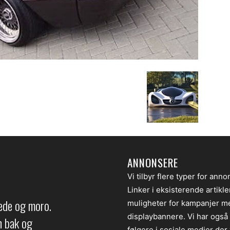
ANNONSERE
Vi tilbyr flere typer for anno
Linker i eksisterende artikl
lede og moro.
muligheter for kampanjer m
displaybannere. Vi har også
en bak og
følgere i sosiale medier der v