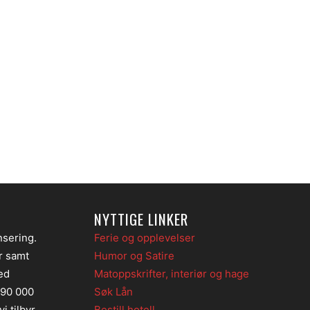
NYTTIGE LINKER
nsering.
Ferie og opplevelser
er samt
Humor og Satire
ed
Matoppskrifter, interiør og hage
 90 000
Søk Lån
i tilbyr
Bestill hotell