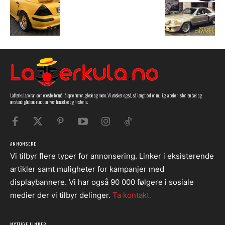
Latterkula.no har som eneste formål å spre humor, glede og moro. Vi ønsker også, så langt det er mulig, å dele historien bak og
omstendighetene rundt en hver hendelse og historie.
ANNONSERE
Vi tilbyr flere typer for annonsering. Linker i eksisterende
artikler samt muligheter for kampanjer med
displaybannere. Vi har også 90 000 følgere i sosiale
medier der vi tilbyr delinger.
Ta kontakt.
NYTTIGE LINKER