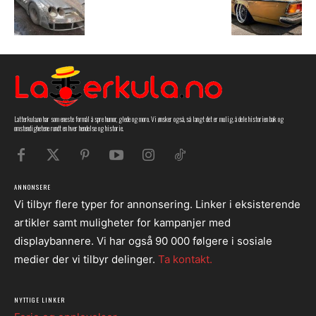
Latterkula.no har som eneste formål å spre humor, glede og moro. Vi ønsker også, så langt det er mulig, å dele historien bak og
omstendighetene rundt en hver hendelse og historie.
ANNONSERE
Vi tilbyr flere typer for annonsering. Linker i eksisterende
artikler samt muligheter for kampanjer med
displaybannere. Vi har også 90 000 følgere i sosiale
medier der vi tilbyr delinger.
Ta kontakt.
NYTTIGE LINKER