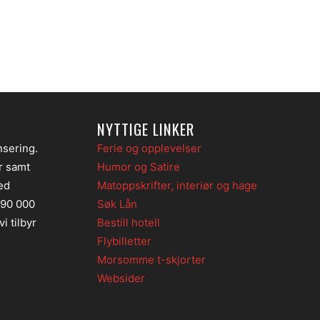
NYTTIGE LINKER
nsering.
Ferie og opplevelser
er samt
Humor og Satire
ed
Matoppskrifter, interiør og hage
 90 000
Søk Lån
i tilbyr
Bestill hotell
Flybilletter
Morsomme t-skjorter
Websider