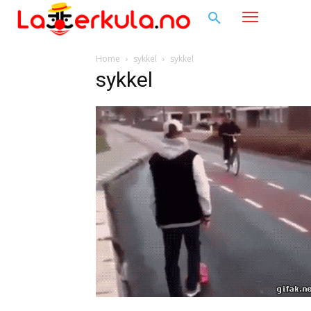
Home
sykkel
sykkel
sykkel