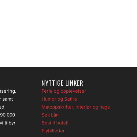
NYTTIGE LINKER
nsering.
Ferie og opplevelser
er samt
Humor og Satire
ed
Matoppskrifter, interiør og hage
 90 000
Søk Lån
i tilbyr
Bestill hotell
Flybilletter