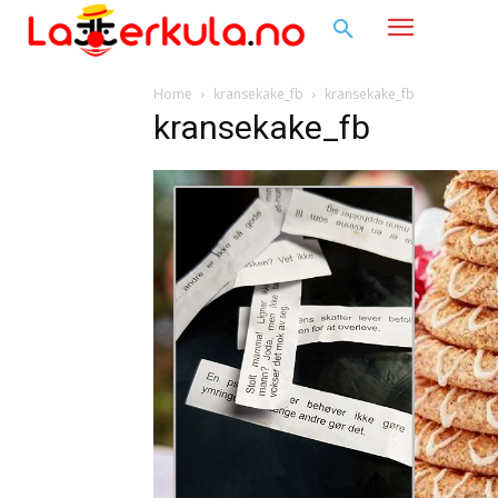
Home
kransekake_fb
kransekake_fb
kransekake_fb