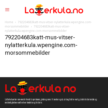
Home
792204683katt-mus-vitser-nylatterkula.wpengine.com-
morsommebilder
792204683katt-mus-vitser-
nylatterkula.wpengine.com-morsommebilder
792204683katt-mus-vitser-
nylatterkula.wpengine.com-
morsommebilder
Latterkula.no har som eneste formål å spre humor, glede og moro. Vi ønsker også, så langt det er mulig, å dele historien bak og
omstendighetene rundt en hver hendelse og historie.