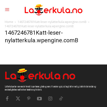
Home
1467246781Katt-leser-nylatterkula.wpengine.comB
1467246781Katt-leser-nylatterkula.wpengine.comB
1467246781Katt-leser-
nylatterkula.wpengine.comB
Latterkula.no har som eneste formål å spre humor, glede og moro. Vi ønsker også, så langt det er mulig, å dele historien bak og
omstendighetene rundt en hver hendelse og historie.