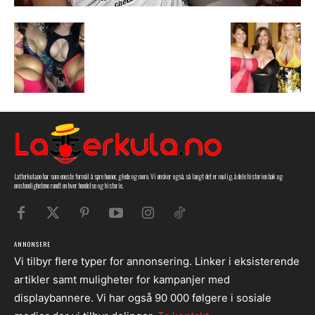
Latterkula.no har som eneste formål å spre humor, glede og moro. Vi ønsker også, så langt det er mulig, å dele historien bak og
omstendighetene rundt en hver hendelse og historie.
ANNONSERE
Vi tilbyr flere typer for annonsering. Linker i eksisterende
artikler samt muligheter for kampanjer med
displaybannere. Vi har også 90 000 følgere i sosiale