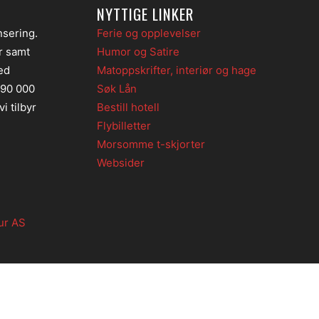
NYTTIGE LINKER
nsering.
Ferie og opplevelser
er samt
Humor og Satire
ed
Matoppskrifter, interiør og hage
 90 000
Søk Lån
i tilbyr
Bestill hotell
Flybilletter
Morsomme t-skjorter
Websider
ur AS