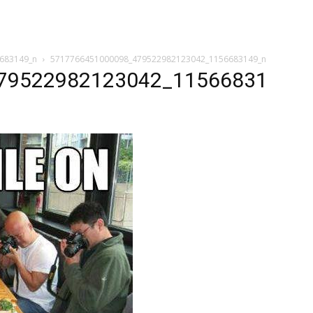
683149_n
5717766451000098_479522982123042_1156683149_n
79522982123042_11566831