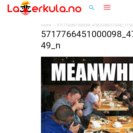
Home
5717766451000098_479522982123042_1156
5717766451000098_4
49_n