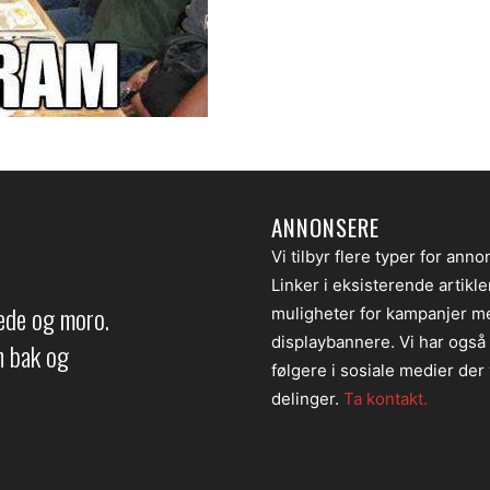
ANNONSERE
Vi tilbyr flere typer for anno
Linker i eksisterende artikl
lede og moro.
muligheter for kampanjer m
displaybannere. Vi har også
en bak og
følgere i sosiale medier der v
delinger.
Ta kontakt.