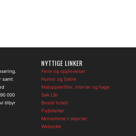
NYTTIGE LINKER
nsering.
Ferie og opplevelser
er samt
Humor og Satire
ed
Matoppskrifter, interiør og hage
 90 000
Søk Lån
i tilbyr
Bestill hotell
Flybilletter
Morsomme t-skjorter
Websider