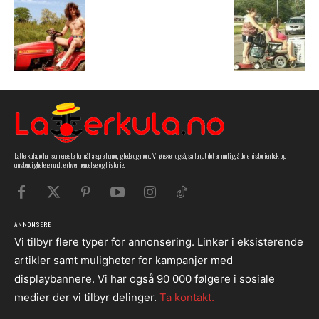
Latterkula.no har som eneste formål å spre humor, glede og moro. Vi ønsker også, så langt det er mulig, å dele historien bak og
omstendighetene rundt en hver hendelse og historie.
ANNONSERE
Vi tilbyr flere typer for annonsering. Linker i eksisterende
artikler samt muligheter for kampanjer med
displaybannere. Vi har også 90 000 følgere i sosiale
medier der vi tilbyr delinger.
Ta kontakt.