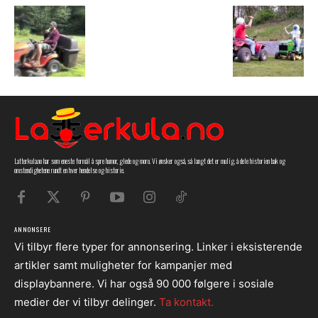
Latterkula.no har som eneste formål å spre humor, glede og moro. Vi ønsker også, så langt det er mulig, å dele historien bak og
omstendighetene rundt en hver hendelse og historie.
ANNONSERE
Vi tilbyr flere typer for annonsering. Linker i eksisterende
artikler samt muligheter for kampanjer med
displaybannere. Vi har også 90 000 følgere i sosiale
medier der vi tilbyr delinger.
Ta kontakt.