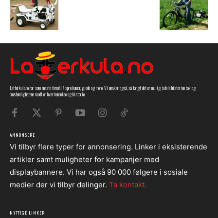
Latterkula.no har som eneste formål å spre humor, glede og moro. Vi ønsker også, så langt det er mulig, å dele historien bak og
omstendighetene rundt en hver hendelse og historie.
ANNONSERE
Vi tilbyr flere typer for annonsering. Linker i eksisterende
artikler samt muligheter for kampanjer med
displaybannere. Vi har også 90 000 følgere i sosiale
medier der vi tilbyr delinger.
Ta kontakt.
NYTTIGE LINKER