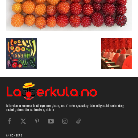
Latterkula.no har som eneste formål å spre humor, glede og moro. Vi ønsker også, så langt det er mulig, å dele historien bak og
omstendighetene rundt en hver hendelse og historie.
ANNONSERE