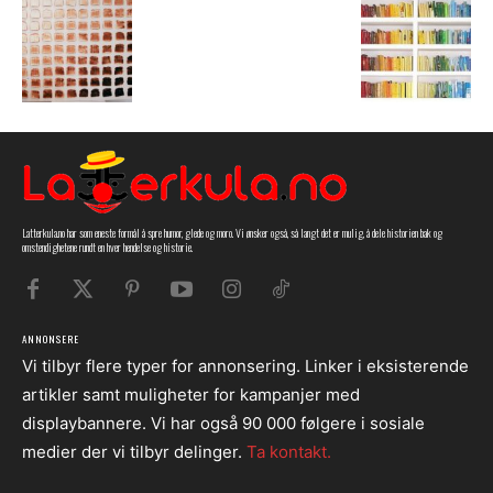
Latterkula.no har som eneste formål å spre humor, glede og moro. Vi ønsker også, så langt det er mulig, å dele historien bak og
omstendighetene rundt en hver hendelse og historie.
ANNONSERE
Vi tilbyr flere typer for annonsering. Linker i eksisterende
artikler samt muligheter for kampanjer med
displaybannere. Vi har også 90 000 følgere i sosiale
medier der vi tilbyr delinger.
Ta kontakt.