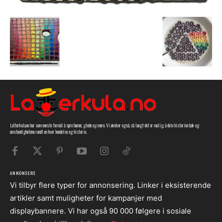
Latterkula.no har som eneste formål å spre humor, glede og moro. Vi ønsker også, så langt det er mulig, å dele historien bak og
omstendighetene rundt en hver hendelse og historie.
ANNONSERE
Vi tilbyr flere typer for annonsering. Linker i eksisterende
artikler samt muligheter for kampanjer med
displaybannere. Vi har også 90 000 følgere i sosiale