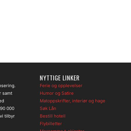
NYTTIGE LINKER
nsering.
Ferie og opplevelser
er samt
Humor og Satire
ed
Matoppskrifter, interiør og hage
 90 000
Søk Lån
i tilbyr
Bestill hotell
Flybilletter