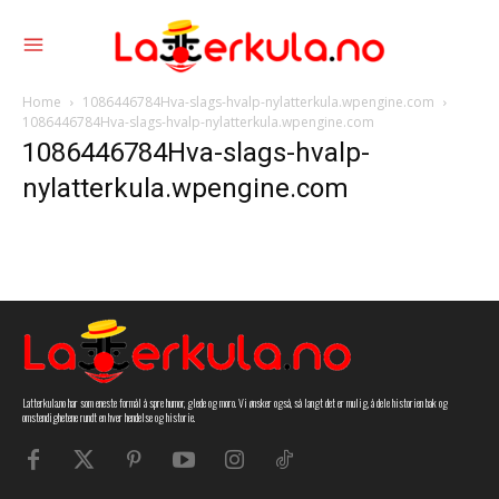
Home
1086446784Hva-slags-hvalp-nylatterkula.wpengine.com
1086446784Hva-slags-hvalp-nylatterkula.wpengine.com
1086446784Hva-slags-hvalp-
nylatterkula.wpengine.com
Latterkula.no har som eneste formål å spre humor, glede og moro. Vi ønsker også, så langt det er mulig, å dele historien bak og
omstendighetene rundt en hver hendelse og historie.