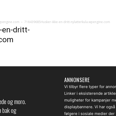
.wpengine.com
718439685Husker-ikke-en-dritt-nylatterkula.wpengine.com
en-dritt-
.com
ANNONSERE
Vi tilbyr flere typer for anno
Linker i eksisterende artikl
lede og moro.
muligheter for kampanjer m
displaybannere. Vi har også
en bak og
følgere i sosiale medier der v