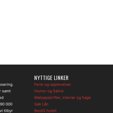
NYTTIGE LINKER
nsering.
Ferie og opplevelser
er samt
Humor og Satire
ed
Matoppskrifter, interiør og hage
 90 000
Søk Lån
i tilbyr
Bestill hotell