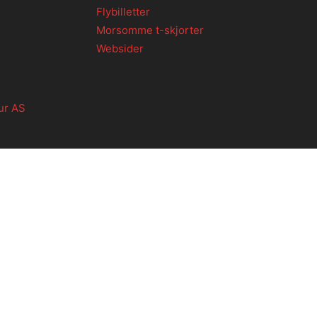
Flybilletter
Morsomme t-skjorter
Websider
ur AS