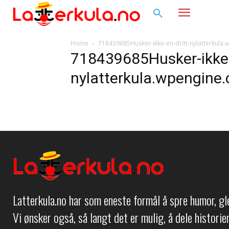
Home
718439685Husker-ikke-en-dritt-nylatterkula
718439685Husker-ikke-
nylatterkula.wpengine
Latterkula.no har som eneste formål å spre humor, g
Vi ønsker også, så langt det er mulig, å dele histori