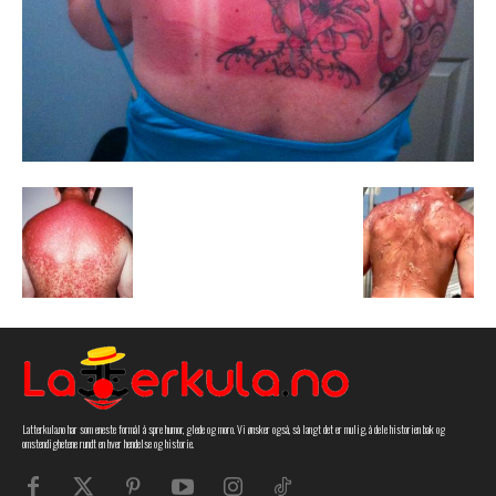
Latterkula.no har som eneste formål å spre humor, glede og moro. Vi ønsker også, så langt det er mulig, å dele historien bak og
omstendighetene rundt en hver hendelse og historie.