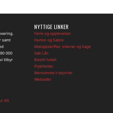
NYTTIGE LINKER
nsering.
Ferie og opplevelser
er samt
Humor og Satire
ed
Matoppskrifter, interiør og hage
 90 000
Søk Lån
i tilbyr
Bestill hotell
Flybilletter
Morsomme t-skjorter
Websider
ur AS