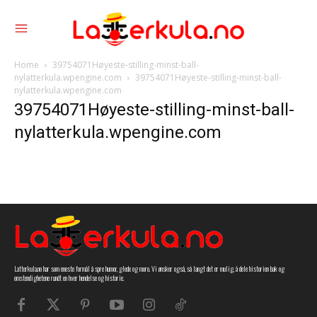
Home
39754071Høyeste-stilling-minst-ball-
nylatterkula.wpengine.com
39754071Høyeste-stilling-minst-ball-
nylatterkula.wpengine.com
39754071Høyeste-stilling-minst-ball-
nylatterkula.wpengine.com
Latterkula.no har som eneste formål å spre humor, glede og moro. Vi ønsker også, så langt det er mulig, å dele historien bak og
omstendighetene rundt en hver hendelse og historie.