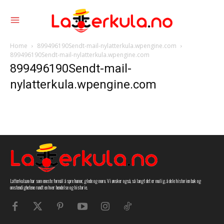
Home
899496190Sendt-mail-nylatterkula.wpengine.com
899496190Sendt-mail-nylatterkula.wpengine.com
899496190Sendt-mail-
nylatterkula.wpengine.com
Latterkula.no har som eneste formål å spre humor, glede og moro. Vi ønsker også, så langt det er mulig, å dele historien bak og
omstendighetene rundt en hver hendelse og historie.