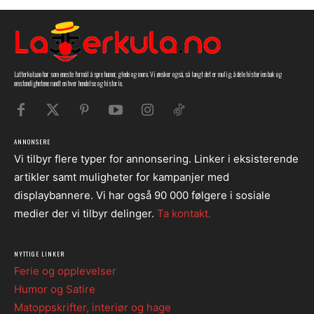
Latterkula.no har som eneste formål å spre humor, glede og moro. Vi ønsker også, så langt det er mulig, å dele historien bak og
omstendighetene rundt en hver hendelse og historie.
ANNONSERE
Vi tilbyr flere typer for annonsering. Linker i eksisterende
artikler samt muligheter for kampanjer med
displaybannere. Vi har også 90 000 følgere i sosiale
medier der vi tilbyr delinger.
Ta kontakt.
NYTTIGE LINKER
Ferie og opplevelser
Humor og Satire
Matoppskrifter, interiør og hage