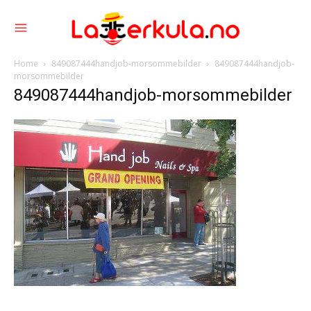
Home
849087444handjob-morsommebilder
849087444handjob-
morsommebilder
849087444handjob-morsommebilder