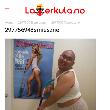
Home
297756948smieszne
297756948smieszne
297756948smieszne