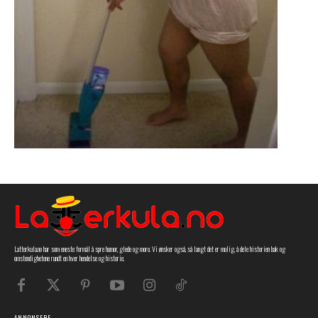
Latterkula.no har som eneste formål å spre humor, glede og moro. Vi ønsker også, så langt det er mulig, å dele historien bak og
omstendighetene rundt en hver hendelse og historie.
ANNONSERE