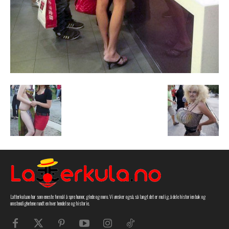
Latterkula.no har som eneste formål å spre humor, glede og moro. Vi ønsker også, så langt det er mulig, å dele historien bak og
omstendighetene rundt en hver hendelse og historie.