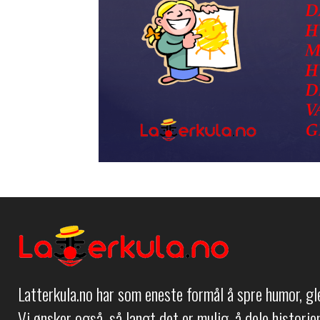
Latterkula.no har som eneste formål å spre humor, g
Vi ønsker også, så langt det er mulig, å dele histori