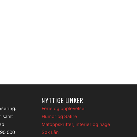
NYTTIGE LINKER
nsering.
Ferie og opplevelser
er samt
Humor og Satire
ed
Matoppskrifter, interiør og hage
 90 000
Søk Lån