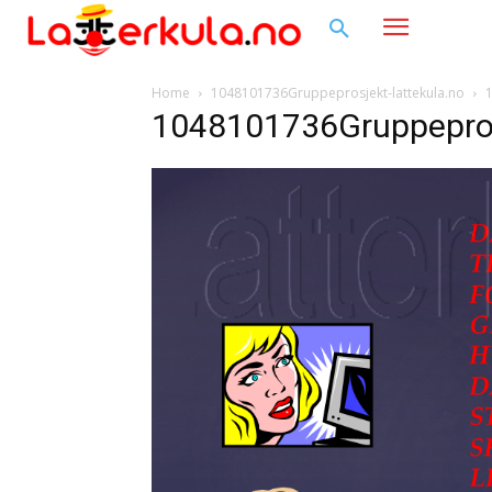
Home
1048101736Gruppeprosjekt-lattekula.no
1048101736Gruppeprosj