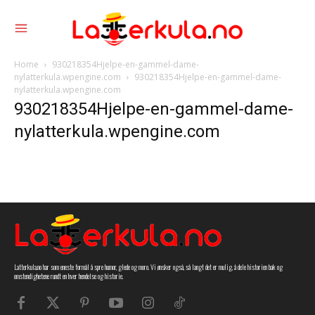
Home
930218354Hjelpe-en-gammel-dame-
nylatterkula.wpengine.com
930218354Hjelpe-en-gammel-dame-
nylatterkula.wpengine.com
930218354Hjelpe-en-gammel-dame-
nylatterkula.wpengine.com
Latterkula.no har som eneste formål å spre humor, glede og moro. Vi ønsker også, så langt det er mulig, å dele historien bak og
omstendighetene rundt en hver hendelse og historie.