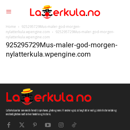
Home
925295729Mus-maler-god-morgen-
nylatterkula.wpengine.com
925295729Mus-maler-god-morgen-
nylatterkula.wpengine.com
925295729Mus-maler-god-morgen-
nylatterkula.wpengine.com
Latterkula.no har som eneste formål å spre humor, glede og moro. Vi ønsker også, så langt det er mulig, å dele historien bak og
omstendighetene rundt en hver hendelse og historie.