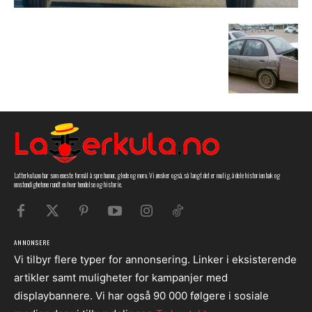
Latterkula.no har som eneste formål å spre humor, glede og moro. Vi ønsker også, så langt det er mulig, å dele historien bak og
omstendighetene rundt en hver hendelse og historie.
ANNONSERE
Vi tilbyr flere typer for annonsering. Linker i eksisterende
artikler samt muligheter for kampanjer med
displaybannere. Vi har også 90 000 følgere i sosiale