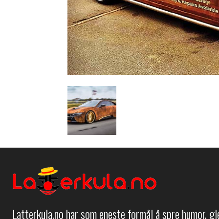
Latterkula.no har som eneste formål å spre humor, g