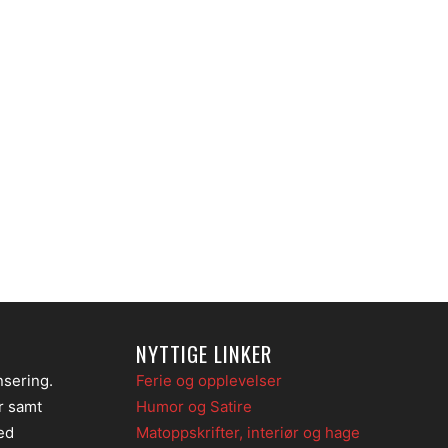
NYTTIGE LINKER
nsering.
Ferie og opplevelser
er samt
Humor og Satire
ed
Matoppskrifter, interiør og hage