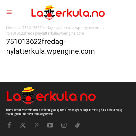
Home
751013622fredag-nylatterkula.wpengine.com
751013622fredag-nylatterkula.wpengine.com
751013622fredag-
nylatterkula.wpengine.com
Latterkula.no har som eneste formål å spre humor, glede og moro. Vi ønsker også, så langt det er mulig, å dele historien bak og
omstendighetene rundt en hver hendelse og historie.