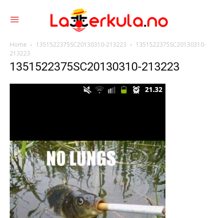
Home
1351522375SC20130310-213223
1351522375SC20130310-
213223
1351522375SC20130310-213223