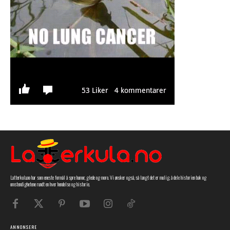
Latterkula.no har som eneste formål å spre humor, glede og moro. Vi ønsker også, så langt det er mulig, å dele historien bak og
omstendighetene rundt en hver hendelse og historie.
ANNONSERE