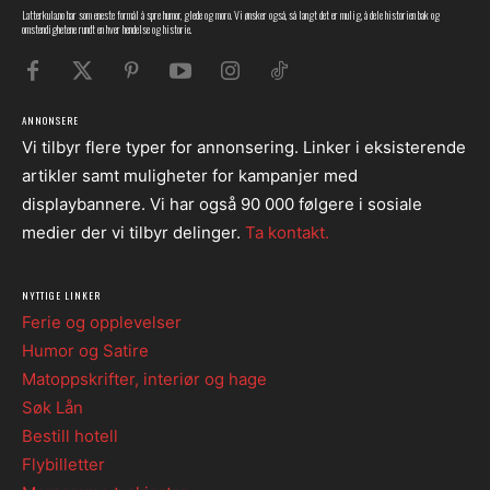
Latterkula.no har som eneste formål å spre humor, glede og moro. Vi ønsker også, så langt det er mulig, å dele historien bak og
omstendighetene rundt en hver hendelse og historie.
ANNONSERE
Vi tilbyr flere typer for annonsering. Linker i eksisterende
artikler samt muligheter for kampanjer med
displaybannere. Vi har også 90 000 følgere i sosiale
medier der vi tilbyr delinger.
Ta kontakt.
NYTTIGE LINKER
Ferie og opplevelser
Humor og Satire
Matoppskrifter, interiør og hage
Søk Lån
Bestill hotell
Flybilletter