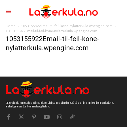
Home
1053155922Email-til-feil-kone-nylatterkula.wpengine.com
1053155922Email-til-feil-kone-nylatterkula.wpengine.com
1053155922Email-til-feil-kone-
nylatterkula.wpengine.com
Latterkula.no har som eneste formål å spre humor, glede og moro. Vi ønsker også, så langt det er mulig, å dele historien bak og
omstendighetene rundt en hver hendelse og historie.