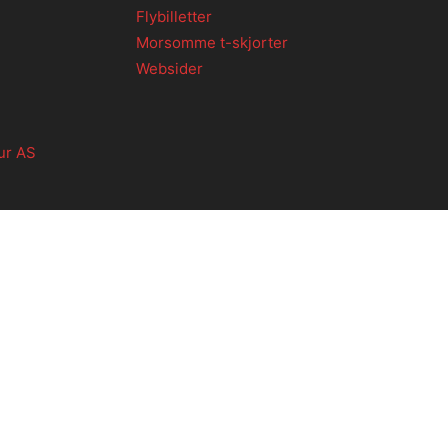
Flybilletter
Morsomme t-skjorter
Websider
ur AS