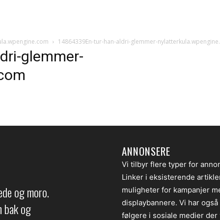
kula.wpengine.com
14864339En-tur-han-aldri-glemmer-nylatterkula.wpengin
dri-glemmer-
.com
ANNONSERE
Vi tilbyr flere typer for anno
Linker i eksisterende artikl
lede og moro.
muligheter for kampanjer m
displaybannere. Vi har også
en bak og
følgere i sosiale medier der v