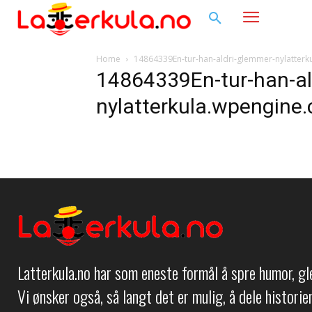
Home
14864339En-tur-han-aldri-glemmer-nylatter
14864339En-tur-han-al
nylatterkula.wpengine
Latterkula.no har som eneste formål å spre humor, g
Vi ønsker også, så langt det er mulig, å dele histori