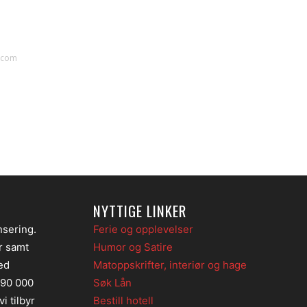
e.com
NYTTIGE LINKER
nsering.
Ferie og opplevelser
er samt
Humor og Satire
ed
Matoppskrifter, interiør og hage
 90 000
Søk Lån
i tilbyr
Bestill hotell