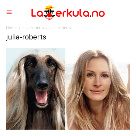
Home
julia-roberts
julia-roberts
julia-roberts