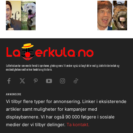
Latterkula.no har som eneste formål å spre humor, glede og moro. Vi ønsker også, så langt det er mulig, å dele historien bak og
omstendighetene rundt en hver hendelse og historie.
ANNONSERE
Vi tilbyr flere typer for annonsering. Linker i eksisterende
artikler samt muligheter for kampanjer med
displaybannere. Vi har også 90 000 følgere i sosiale
medier der vi tilbyr delinger.
Ta kontakt.