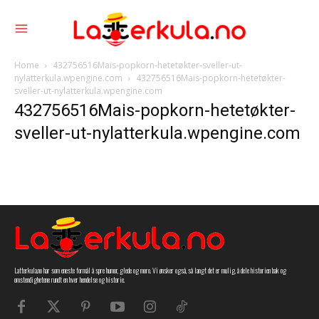
Home
432756516Mais-popkorn-hetetøkter-sveller-ut-
nylatterkula.wpengine.com
432756516Mais-popkorn-hetetøkter-
sveller-ut-nylatterkula.wpengine.com
432756516Mais-popkorn-hetetøkter-
sveller-ut-nylatterkula.wpengine.com
Latterkula.no har som eneste formål å spre humor, glede og moro. Vi ønsker også, så langt det er mulig, å dele historien bak og
omstendighetene rundt en hver hendelse og historie.