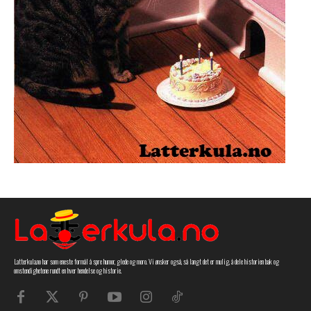
Latterkula.no har som eneste formål å spre humor, glede og moro. Vi ønsker også, så langt det er mulig, å dele historien bak og
omstendighetene rundt en hver hendelse og historie.