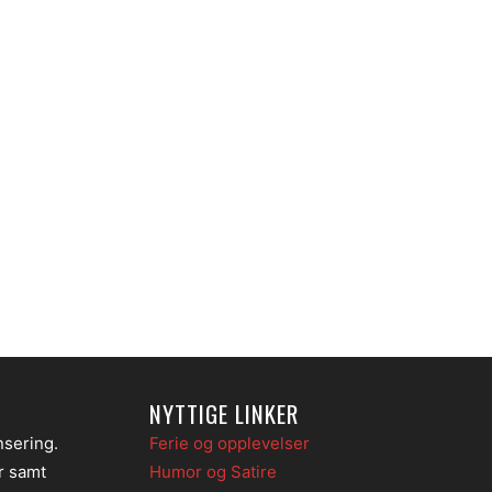
NYTTIGE LINKER
nsering.
Ferie og opplevelser
er samt
Humor og Satire