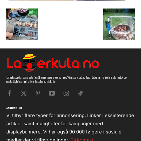
Latterkula.no har som eneste formål å spre humor, glede og moro. Vi ønsker også, så langt det er mulig, å dele historien bak og
omstendighetene rundt en hver hendelse og historie.
ANNONSERE
Vi tilbyr flere typer for annonsering. Linker i eksisterende
artikler samt muligheter for kampanjer med
displaybannere. Vi har også 90 000 følgere i sosiale
medier der vi tilbyr delinger.
Ta kontakt.