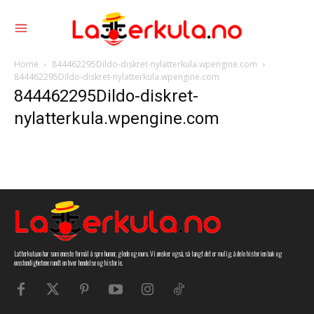
Home
844462295Dildo-diskret-nylatterkula.wpengine.com
844462295Dildo-diskret-nylatterkula.wpengine.com
844462295Dildo-diskret-
nylatterkula.wpengine.com
Latterkula.no har som eneste formål å spre humor, glede og moro. Vi ønsker også, så langt det er mulig, å dele historien bak og
omstendighetene rundt en hver hendelse og historie.